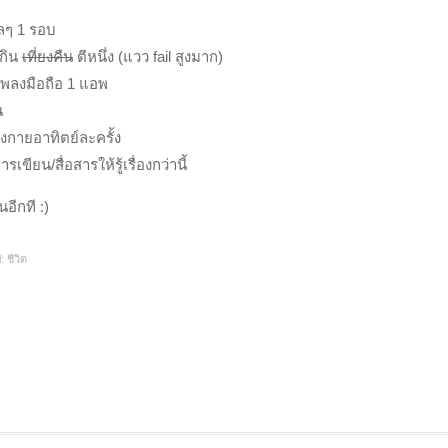
กลๆ 1 รอบ
กิน
เที่ยงคืน
ตีหนึ่ง (แวว fail สูงมาก)
พลงมือถือ 1 แอพ
น
งกายอาทิตย์ละครั้ง
รเขียน/สื่อสารให้รู้เรื่องกว่านี้
นอีกที :)
l:
ชีวิต