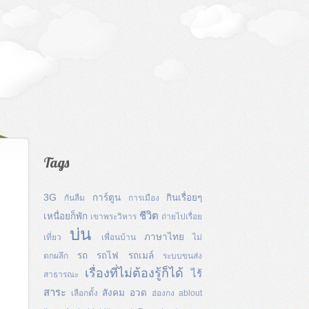
Tags
3G
การ์ตูน
กินเรื่อยๆ
กันลืม
การเมือง
ชีวิต
เหนื่อยก็พัก
เขาพระวิหาร
ถ่ายไปเรื่อย
บ่น
ภาษาไทย
เที่ยว
เพื่อนบ้าน
ไม่
รถ
รถไฟ
รถเมล์
ตกผลึก
ระบบขนส่ง
เรื่องที่ไม่ต้องรู้ก็ได้
ไร้
สาธารณะ
สาระ
สังคม
อวด
เลือกตั้ง
ฮ่องกง
ablout