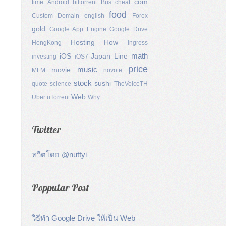
com
time
Android
bittorrent
Bus
cheat
food
Custom Domain
english
Forex
gold
Google App Engine
Google Drive
Hosting
How
HongKong
ingress
math
iOS
Japan
Line
investing
iOS7
price
music
movie
MLM
novote
stock
sushi
quote
science
TheVoiceTH
Web
Uber
uTorrent
Why
Twitter
ทวีตโดย @nuttyi
Poppular Post
วิธีทำ Google Drive ให้เป็น Web